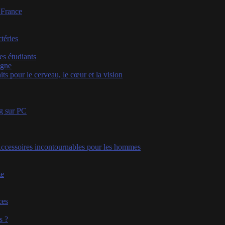
, France
téries
s étudiants
igne
s pour le cerveau, le cœur et la vision
g sur PC
ccessoires incontournables pour les hommes
te
ces
s ?