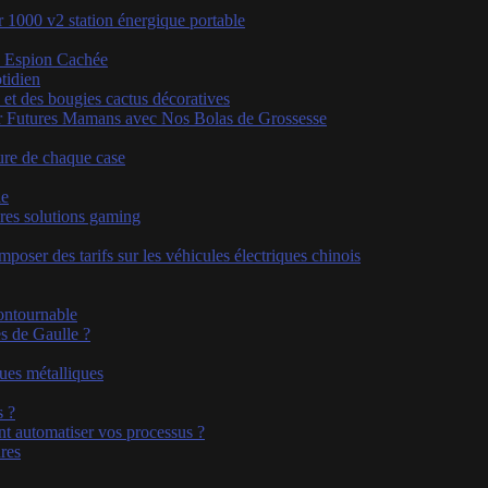
r 1000 v2 station énergique portable
ra Espion Cachée
tidien
 et des bougies cactus décoratives
ur Futures Mamans avec Nos Bolas de Grossesse
ture de chaque case
ie
res solutions gaming
poser des tarifs sur les véhicules électriques chinois
ontournable
s de Gaulle ?
gues métalliques
s ?
t automatiser vos processus ?
res