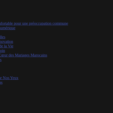
 confortable pour une préoccupation commune
 numérique
lles
nnovation
de la Vie
Soin
 Cœur des Mariages Marocains
s
 de Nos Yeux
ps