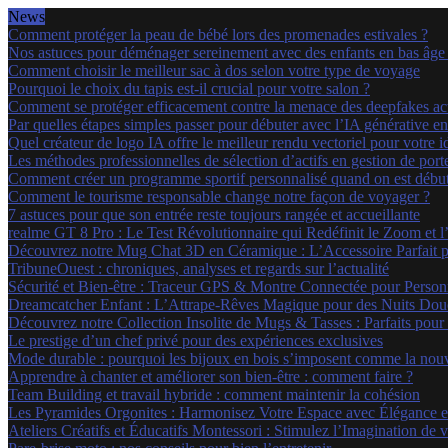
News
Comment protéger la peau de bébé lors des promenades estivales ?
Nos astuces pour déménager sereinement avec des enfants en bas âge
Comment choisir le meilleur sac à dos selon votre type de voyage
Pourquoi le choix du tapis est-il crucial pour votre salon ?
Comment se protéger efficacement contre la menace des deepfakes act
Par quelles étapes simples passer pour débuter avec l’IA générative e
Quel créateur de logo IA offre le meilleur rendu vectoriel pour votre 
Les méthodes professionnelles de sélection d’actifs en gestion de porte
Comment créer un programme sportif personnalisé quand on est début
Comment le tourisme responsable change notre façon de voyager ?
7 astuces pour que son entrée reste toujours rangée et accueillante
realme GT 8 Pro : Le Test Révolutionnaire qui Redéfinit le Zoom et 
Découvrez notre Mug Chat 3D en Céramique : L’Accessoire Parfait p
TribuneOuest : chroniques, analyses et regards sur l’actualité
Sécurité et Bien-être : Traceur GPS & Montre Connectée pour Personn
Dreamcatcher Enfant : L’Attrape-Rêves Magique pour des Nuits Douc
Découvrez notre Collection Insolite de Mugs & Tasses : Parfaits pou
Le prestige d’un chef privé pour des expériences exclusives
Mode durable : pourquoi les bijoux en bois s’imposent comme la nou
Apprendre à chanter et améliorer son bien-être : comment faire ?
Team Building et travail hybride : comment maintenir la cohésion
Les Pyramides Orgonites : Harmonisez Votre Espace avec Élégance e
Ateliers Créatifs et Éducatifs Montessori : Stimulez l’Imagination d