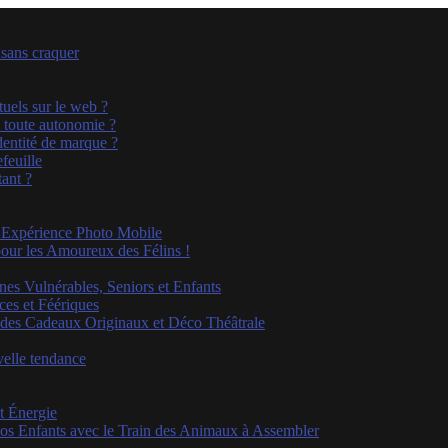
 sans craquer
uels sur le web ?
n toute autonomie ?
identité de marque ?
feuille
ant ?
l’Expérience Photo Mobile
our les Amoureux des Félins !
es Vulnérables, Seniors et Enfants
es et Féériques
r des Cadeaux Originaux et Déco Théâtrale
velle tendance
t Énergie
e vos Enfants avec le Train des Animaux à Assembler