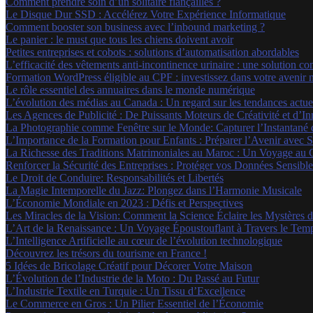
Comment prendre soin d’un solitaire fiançailles ?
Le Disque Dur SSD : Accélérez Votre Expérience Informatique
Comment booster son business avec l’inbound marketing ?
Le panier : le must que tous les chiens doivent avoir
Petites entreprises et cobots : solutions d’automatisation abordables
L’efficacité des vêtements anti-incontinence urinaire : une solution
Formation WordPress éligible au CPF : investissez dans votre avenir
Le rôle essentiel des annuaires dans le monde numérique
L’évolution des médias au Canada : Un regard sur les tendances actue
Les Agences de Publicité : De Puissants Moteurs de Créativité et d’I
La Photographie comme Fenêtre sur le Monde: Capturer l’Instantané 
L’Importance de la Formation pour Enfants : Préparer l’Avenir avec 
La Richesse des Traditions Matrimoniales au Maroc : Un Voyage au
Renforcer la Sécurité des Entreprises : Protéger vos Données Sensible
Le Droit de Conduire: Responsabilités et Libertés
La Magie Intemporelle du Jazz: Plongez dans l’Harmonie Musicale
L’Économie Mondiale en 2023 : Défis et Perspectives
Les Miracles de la Vision: Comment la Science Éclaire les Mystères
L’Art de la Renaissance : Un Voyage Époustouflant à Travers le Tem
L’Intelligence Artificielle au cœur de l’évolution technologique
Découvrez les trésors du tourisme en France !
5 Idées de Bricolage Créatif pour Décorer Votre Maison
L’Évolution de l’Industrie de la Moto : Du Passé au Futur
L’Industrie Textile en Turquie : Un Tissu d’Excellence
Le Commerce en Gros : Un Pilier Essentiel de l’Économie