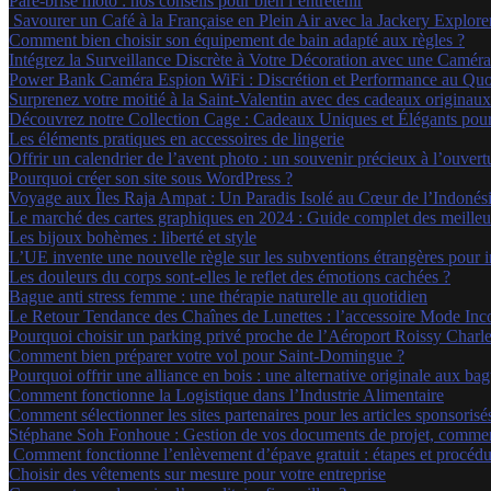
Pare-brise moto : nos conseils pour bien l’entretenir
Savourer un Café à la Française en Plein Air avec la Jackery Explore
Comment bien choisir son équipement de bain adapté aux règles ?
Intégrez la Surveillance Discrète à Votre Décoration avec une Camé
Power Bank Caméra Espion WiFi : Discrétion et Performance au Quo
Surprenez votre moitié à la Saint-Valentin avec des cadeaux originaux
Découvrez notre Collection Cage : Cadeaux Uniques et Élégants po
Les éléments pratiques en accessoires de lingerie
Offrir un calendrier de l’avent photo : un souvenir précieux à l’ouver
Pourquoi créer son site sous WordPress ?
Voyage aux Îles Raja Ampat : Un Paradis Isolé au Cœur de l’Indonés
Le marché des cartes graphiques en 2024 : Guide complet des meilleu
Les bijoux bohèmes : liberté et style
L’UE invente une nouvelle règle sur les subventions étrangères pour im
Les douleurs du corps sont-elles le reflet des émotions cachées ?
Bague anti stress femme : une thérapie naturelle au quotidien
Le Retour Tendance des Chaînes de Lunettes : l’accessoire Mode Inc
Pourquoi choisir un parking privé proche de l’Aéroport Roissy Charle
Comment bien préparer votre vol pour Saint-Domingue ?
Pourquoi offrir une alliance en bois : une alternative originale aux ba
Comment fonctionne la Logistique dans l’Industrie Alimentaire
Comment sélectionner les sites partenaires pour les articles sponsorisé
Stéphane Soh Fonhoue : Gestion de vos documents de projet, commen
Comment fonctionne l’enlèvement d’épave gratuit : étapes et procédu
Choisir des vêtements sur mesure pour votre entreprise