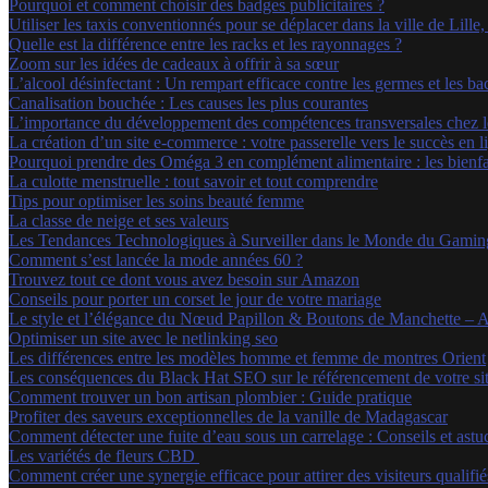
Pourquoi et comment choisir des badges publicitaires ?
Utiliser les taxis conventionnés pour se déplacer dans la ville de Lille
Quelle est la différence entre les racks et les rayonnages ?
Zoom sur les idées de cadeaux à offrir à sa sœur
L’alcool désinfectant : Un rempart efficace contre les germes et les bac
Canalisation bouchée : Les causes les plus courantes
L’importance du développement des compétences transversales chez le
La création d’un site e-commerce : votre passerelle vers le succès en l
Pourquoi prendre des Oméga 3 en complément alimentaire : les bienfait
La culotte menstruelle : tout savoir et tout comprendre
Tips pour optimiser les soins beauté femme
La classe de neige et ses valeurs
Les Tendances Technologiques à Surveiller dans le Monde du Gamin
Comment s’est lancée la mode années 60 ?
Trouvez tout ce dont vous avez besoin sur Amazon
Conseils pour porter un corset le jour de votre mariage
Le style et l’élégance du Nœud Papillon & Boutons de Manchette – A
Optimiser un site avec le netlinking seo
Les différences entre les modèles homme et femme de montres Orient
Les conséquences du Black Hat SEO sur le référencement de votre si
Comment trouver un bon artisan plombier : Guide pratique
Profiter des saveurs exceptionnelles de la vanille de Madagascar
Comment détecter une fuite d’eau sous un carrelage : Conseils et astu
Les variétés de fleurs CBD
Comment créer une synergie efficace pour attirer des visiteurs qualifié